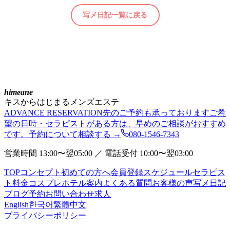
写メ日記一覧に戻る
himeane
キスからはじまるメンズエステ
ADVANCE RESERVATION
先のご予約も承っております
ご希
望の日時・セラピストがある方は、早めのご相談がおすすめ
です。予約について相談する →
080-1546-7343
営業時間 13:00〜翌05:00 ／ 電話受付 10:00〜翌03:00
TOP
コンセプト
初めての方へ
会員登録
スケジュール
セラピス
ト
料金
コスプレ
ホテル案内
よくある質問
お客様の声
写メ日記
ブログ
予約
お問い合わせ
求人
English
한국어
繁體中文
プライバシーポリシー