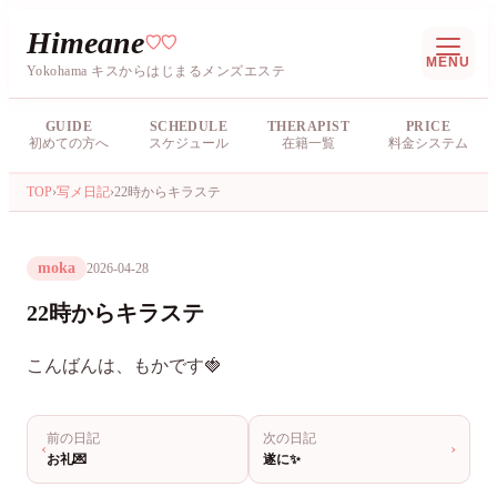
Himeane
♡♡
MENU
Yokohama キスからはじまるメンズエステ
GUIDE
SCHEDULE
THERAPIST
PRICE
初めての方へ
スケジュール
在籍一覧
料金システム
TOP
›
写メ日記
›
22時からキラステ
moka
2026-04-28
22時からキラステ
こんばんは、もかです🍓
前の日記
次の日記
‹
›
お礼💌
遂に✨️